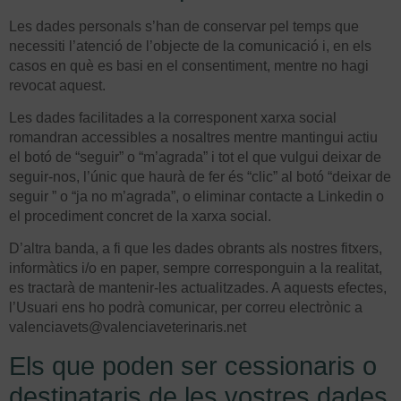
Les dades personals s’han de conservar pel temps que
necessiti l’atenció de l’objecte de la comunicació i, en els
casos en què es basi en el consentiment, mentre no hagi
revocat aquest.
Les dades facilitades a la corresponent xarxa social
romandran accessibles a nosaltres mentre mantingui actiu
el botó de “seguir” o “m’agrada” i tot el que vulgui deixar de
seguir-nos, l’únic que haurà de fer és “clic” al botó “deixar de
seguir ” o “ja no m’agrada”, o eliminar contacte a Linkedin o
el procediment concret de la xarxa social.
D’altra banda, a fi que les dades obrants als nostres fitxers,
informàtics i/o en paper, sempre corresponguin a la realitat,
es tractarà de mantenir-les actualitzades. A aquests efectes,
l’Usuari ens ho podrà comunicar, per correu electrònic a
valenciavets@valenciaveterinaris.net
Els que poden ser cessionaris o
destinataris de les vostres dades