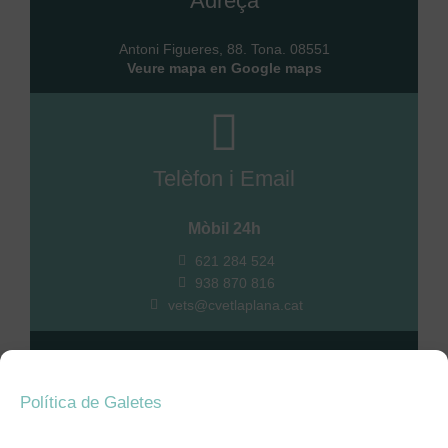
Adreça
Antoni Figueres, 88. Tona. 08551
Veure mapa en Google maps
Telèfon i Email
Mòbil 24h
621 284 524
938 870 816
vets@cvetlaplana.cat
Política de Galetes
Formulari web