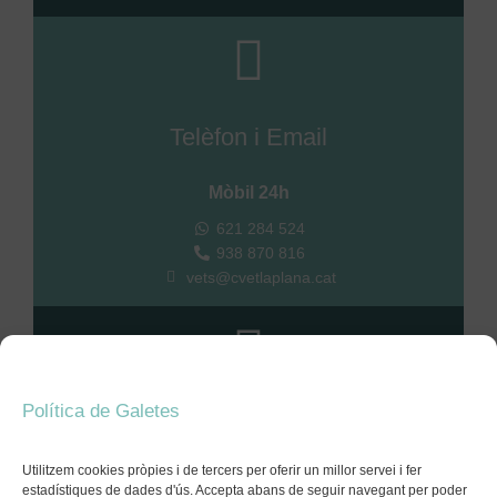
Telèfon i Email
Mòbil 24h
621 284 524
938 870 816
vets@cvetlaplana.cat
Política de Galetes
Formulari web
Utilitzem cookies pròpies i de tercers per oferir un millor servei i fer
Envia’ns el teu missatge a través del nostre formulari
estadístiques de dades d'ús. Accepta abans de seguir navegant per poder