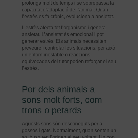
prolonga molt de temps i se sobrepassa la
capacitat d’adaptació de l’animal. Quan
l’estrès es fa crònic, evoluciona a ansietat.
L’estrès afecta tot l’organisme i genera
ansietat. L’ansietat és emocional i pot
generar estrès. Els animals necessiten
preveure i controlar les situacions, per això
un entorn inestable o reaccions
equivocades del tutor poden reforçar el seu
l’estrès.
Por dels animals a
sons molt forts, com
trons o petards
Aquests sons són desconeguts per a
gossos i gats. Normalment, quan senten un
so, busquen l’origen al seu voltant. Un cop