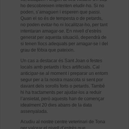
ho descobreixen intenten eludir-ho. Si no
poden, s’amaguen i esperen que passi.
Quan el so és de tempesta o de petards,
no poden evitar-ho ni localitzar-ho, per tant
intentaran amagar-se. En nivell d’estrès
generat per aquesta situació, dependrà de
si tenen llocs adequats per amagar-se i del
grau de fòbia que pateixin.
Un cas a destacar és Sant Joan o festes
locals amb petards i focs artificials. Cal
anticipar-se al moment i preparar un entorn
segur per a la nostra mascota si sent por
davant dels sorolls forts o petards. També
hi ha tractaments per ajudar-los a reduir
l’ansietat, però aquests han de començar
idealment 20 dies abans de la data
assenyalada.
Acudiu al nostre centre veterinari de Tona
per valorar el nivell d’estrès que