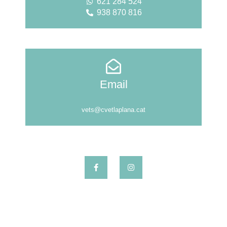
621 284 524
938 870 816
Email
vets@cvetlaplana.cat