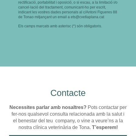
rectificació, portabilitat i oposició, o si escau, a la limitació i/o
cancel·lació del tractament, comunicant-ho per escrit,
indicant les vostres dades personals al c/Antoni Figueres 88
de Tonao mitjançant un email a ets@cvetlaplana.cat
Els camps marcats amb asterisc (*) són obligatoris.
Contacte
Necessites parlar amb nosaltres?
Pots contactar per
fer-nos qualsevol consulta relacionada amb la salut i
el benestar del teu company, o vine a veure’ns a la
nostra clínica veterinària de Tona.
T’esperem!