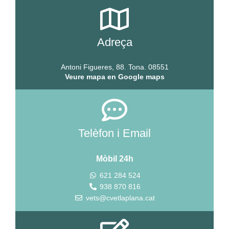
Adreça
Antoni Figueres, 88. Tona. 08551
Veure mapa en Google maps
Telèfon i Email
Mòbil 24h
621 284 524
938 870 816
vets@cvetlaplana.cat