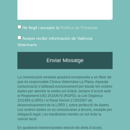
He llegit i accepto la
Política de Privacitat
Acepto recibir información de València
Veterinaris
Enviar Missatge
La comunicació enviada quedarà incorporada a un fitxer de
què és responsable Clinica Veterinària La Plana. Aquesta
comunicació s’utilitzarà exclusivament per tractar les vostres
dades per atendre la vostra sol·licitud, sempre d’acord amb
el Reglament (UE) 2016/679 (RGPD), la Llei Orgànica
15/1999 (LOPD) i el Reial Decret 1720/2007 de
desenvolupament de la LOPD ), sobre protecció de dades.
Les vostres dades no es comunicaran a tercers, excepte per
obligació legal, i es mantindran mentre no sol·licite la
cancel·lació.
En qualsevol moment podeu exercir els drets d’accés,