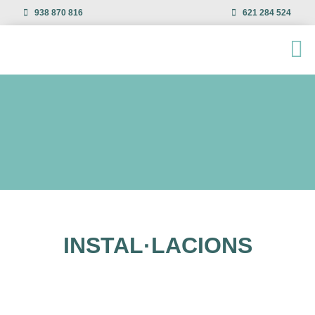
938 870 816
621 284 524
INSTAL·LACIONS