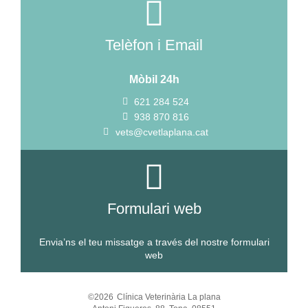
Telèfon i Email
Mòbil 24h
621 284 524
938 870 816
vets@cvetlaplana.cat
Formulari web
Envia’ns el teu missatge a través del nostre formulari
web
©2026
Clínica Veterinària La plana