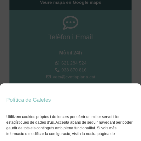
Veure mapa en Google maps
Telèfon i Email
Mòbil 24h
621 284 524
938 870 816
vets@cvetlaplana.cat
Política de Galetes
Formulari web
Utilitzem cookies pròpies i de tercers per oferir un millor servei i fer
estadístiques de dades d'ús. Accepta abans de seguir navegant per poder
Envia’ns el teu missatge a través del nostre formulari
gaudir de tots els continguts amb plena funcionalitat. Si vols més
web
informació o modificar la configuració, visita la nostra pàgina de